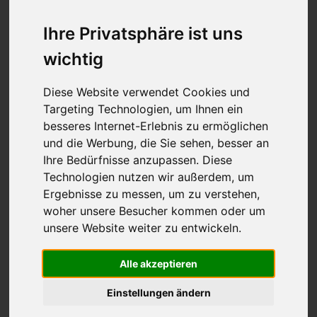
Ihre Privatsphäre ist uns
Hygiene und Abfall im
wichtig
Blackout
Diese Website verwendet Cookies und
Targeting Technologien, um Ihnen ein
Von
Daniel
03.01.2026
695
besseres Internet-Erlebnis zu ermöglichen
und die Werbung, die Sie sehen, besser an
Ihre Bedürfnisse anzupassen. Diese
Warum Hygiene im Blackout schnell kritisch wird
Technologien nutzen wir außerdem, um
Ergebnisse zu messen, um zu verstehen,
Bei einem großflächigen Stromausfall müssen
woher unsere Besucher kommen oder um
wir umdenken.
unsere Website weiter zu entwickeln.
Waschmaschinen waschen unsere Wäsche nicht
Alle akzeptieren
mehr. Geschirrspüler laufen nicht mehr.
Einstellungen ändern
Das Warmwasser zum Hände -und