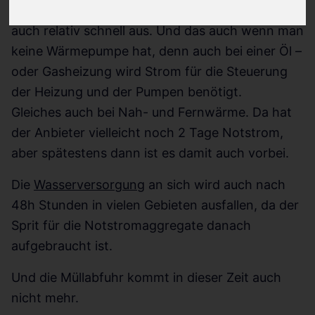
Wäschewaschen, Abspülen und Duschen fällt
auch relativ schnell aus. Und das auch wenn man
keine Wärmepumpe hat, denn auch bei einer Öl –
oder Gasheizung wird Strom für die Steuerung
der Heizung und der Pumpen benötigt.
Gleiches auch bei Nah- und Fernwärme. Da hat
der Anbieter vielleicht noch 2 Tage Notstrom,
aber spätestens dann ist es damit auch vorbei.
Die
Wasserversorgung
an sich wird auch nach
48h Stunden in vielen Gebieten ausfallen, da der
Sprit für die Notstromaggregate danach
aufgebraucht ist.
Und die Müllabfuhr kommt in dieser Zeit auch
nicht mehr.